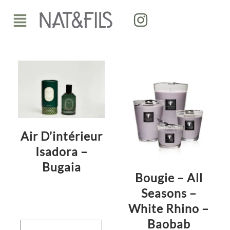
Aller
Menu
au
contenu
Air D’intérieur
Isadora –
Bugaia
Bougie – All
Seasons –
White Rhino –
Baobab