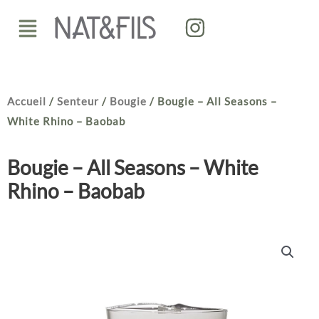
Aller
Menu
au
contenu
Accueil
/
Senteur
/
Bougie
/ Bougie – All Seasons –
White Rhino – Baobab
Bougie – All Seasons – White
Rhino – Baobab