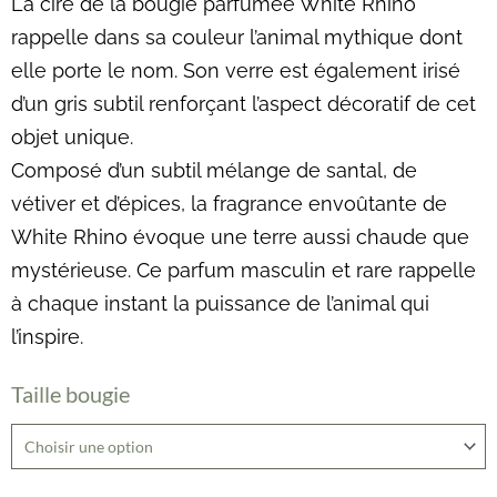
La cire de la bougie parfumée White Rhino
rappelle dans sa couleur l’animal mythique dont
elle porte le nom. Son verre est également irisé
d’un gris subtil renforçant l’aspect décoratif de cet
objet unique.
Composé d’un subtil mélange de santal, de
vétiver et d’épices, la fragrance envoûtante de
White Rhino évoque une terre aussi chaude que
mystérieuse. Ce parfum masculin et rare rappelle
à chaque instant la puissance de l’animal qui
l’inspire.
quantité
Taille bougie
de
Bougie
-