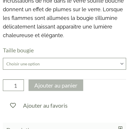
incrustations de noir dans le verre soufflé bouche
donnent un effet de plumes sur le verre. Lorsque
les flammes sont allumées la bougie s’illumine
délicatement laissant apparaitre une lumière
chaleureuse et élégante.
quantité
Taille bougie
de
Bougie
-
Feathers
Ajouter au panier
-
Baobab
Ajouter au favoris