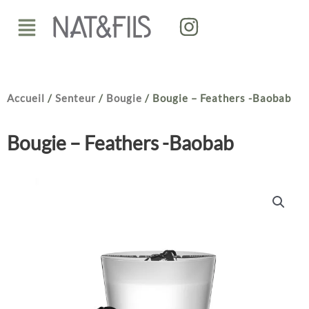
Aller
Menu
au
contenu
Accueil
/
Senteur
/
Bougie
/ Bougie – Feathers -Baobab
Bougie – Feathers -Baobab