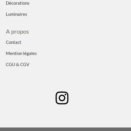
Décorations
Luminaires
A propos
Contact
Mention légales
CGU & CGV
I
n
s