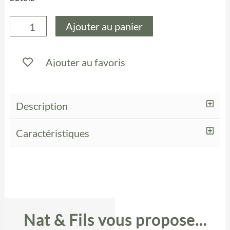
quantité
Ajouter au panier
de
Rocking
Ajouter au favoris
chair
Click
/
Description
Plastique
&
Caractéristiques
bambou
-
Houe
Nat & Fils vous propose…