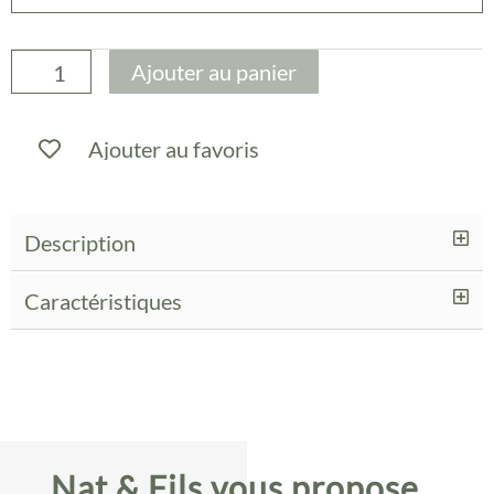
Gigogne
rondes
-
Ajouter au panier
Neoh
Design
Ajouter au favoris
Description
Caractéristiques
Nat & Fils vous propose…