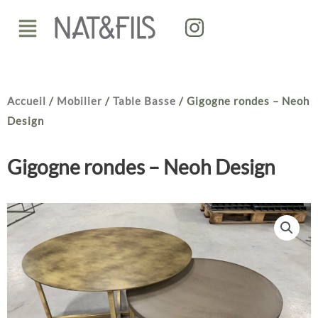
Aller
Menu
au
contenu
Accueil
/
Mobilier
/
Table Basse
/ Gigogne rondes – Neoh
Design
Gigogne rondes – Neoh Design