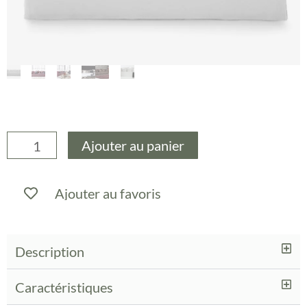
quantité
Ajouter au panier
de
Canape
Ajouter au favoris
ghost
-
Gervasoni
Description
Caractéristiques