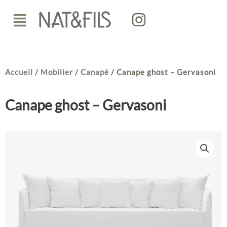
Aller
Menu
au
contenu
Accueil
/
Mobilier
/
Canapé
/ Canape ghost – Gervasoni
Canape ghost – Gervasoni