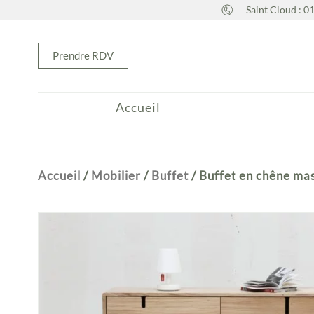
Aller
Saint Cloud : 0
au
contenu
Prendre RDV
Accueil
Accueil
/
Mobilier
/
Buffet
/ Buffet en chêne mas