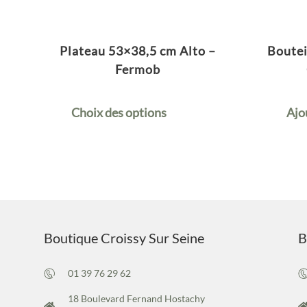
Plateau 53×38,5 cm Alto –
Boutei
Fermob
Choix des options
Ajo
Boutique Croissy Sur Seine
B
01 39 76 29 62
18 Boulevard Fernand Hostachy