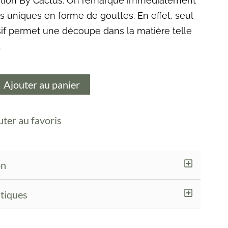
ition By Cactus. On remarque immédiatement
 uniques en forme de gouttes. En effet, seul
sif permet une découpe dans la matière telle
.
Ajouter au panier
uter au favoris
on
stiques